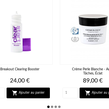
Breakout Clearing Booster
Crème Perle Blanche - An
Tâches, Éclat
Prix
Prix
24,00 €
89,00 €


Ajouter au panier
Ajouter au 