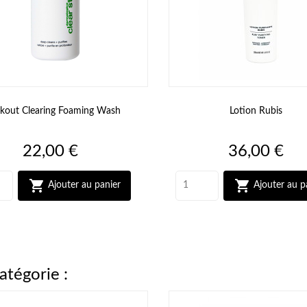
kout Clearing Foaming Wash
Lotion Rubis
Prix
Prix
22,00 €
36,00 €


Ajouter au panier
Ajouter au p
atégorie :