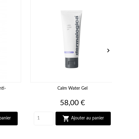

ti-
Calm Water Gel
C
Prix
58,00 €

panier
Ajouter au panier