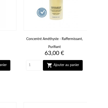
Concentré Améthyste - Raffermissant,
Purifiant
Prix
63,00 €

anier
Ajouter au panier