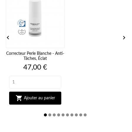


Correcteur Perle Blanche - Anti-
Tâches, Éclat
Prix
47,00 €

Ajouter au panier