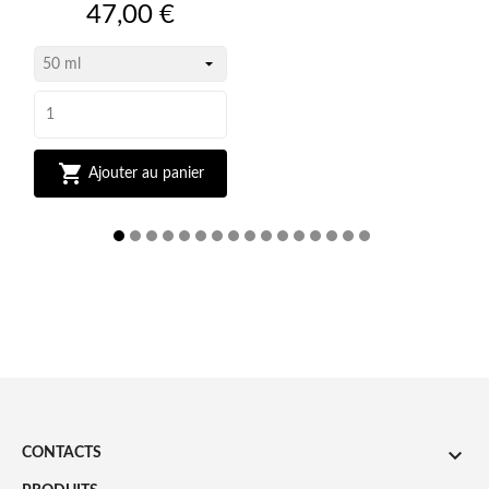
Prix
47,00 €

Ajouter au panier

CONTACTS