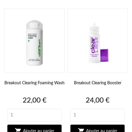
Breakout Clearing Foaming Wash
Breakout Clearing Booster
Prix
Prix
22,00 €
24,00 €


Ajouter au panier
Ajouter au panier