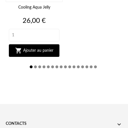
Cooling Aqua Jelly
Prix
26,00 €

Ajouter au panier

CONTACTS