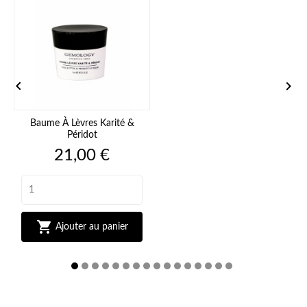


Baume À Lèvres Karité &
Péridot
Prix
21,00 €

Ajouter au panier