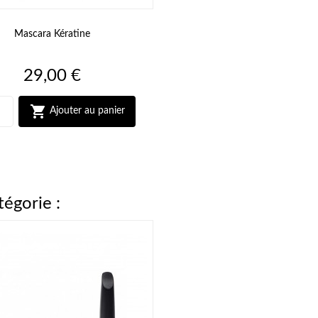
Mascara Kératine
Prix
29,00 €

Ajouter au panier
tégorie :