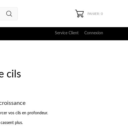
PANIER: 0
Service Client
Connexion
 cils
croissance
orcer vos cils en profondeur.
 cassent plus.