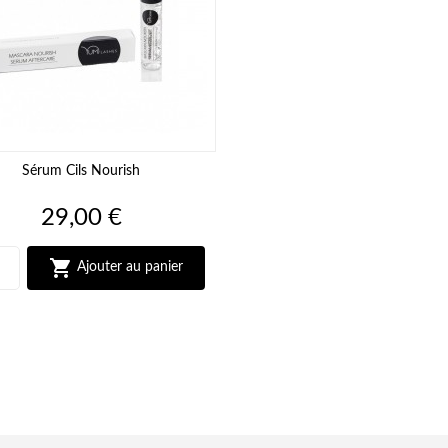
Sérum Cils Nourish
Prix
29,00 €

Ajouter au panier