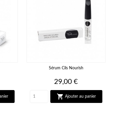
Sérum Cils Nourish
Prix
29,00 €

anier
Ajouter au panier