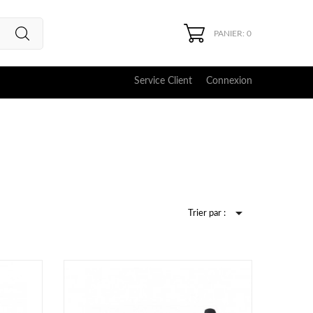
PANIER: 0
Service Client
Connexion

Trier par :