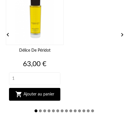


Délice De Péridot
Prix
63,00 €

Ajouter au panier