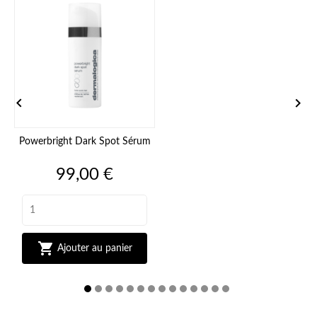


Powerbright Dark Spot Sérum
Prix
99,00 €

Ajouter au panier