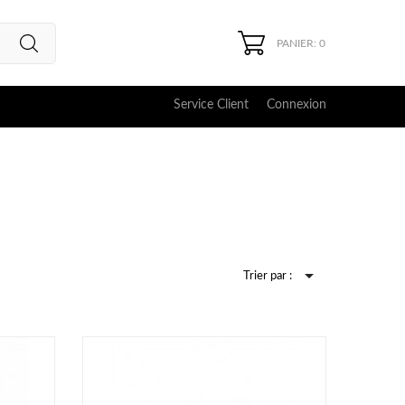
PANIER: 0
Service Client
Connexion

Trier par :