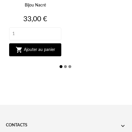
Bijou Nacré
Prix
33,00 €

Ajouter au panier

CONTACTS