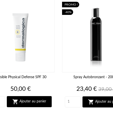
PROMO !
-40%
isible Physical Defense SPF 30
Spray Autobronzant - 20
Prix
Prix
Prix
50,00 €
23,40 €
39,00
de
base


Ajouter au panier
Ajouter au 