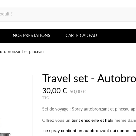
NOS PRESTATIONS
CARTE CADEAU
 Autobronzant et pinceau
Travel set - Autobr
30,00 €
50,00 €
TTC
Set de voyage : Spray autobronzant et pinceau ap
Offrez vous un
teint ensoleillé et hal
é même dans
ce spray contient un autobronzant qui donne 