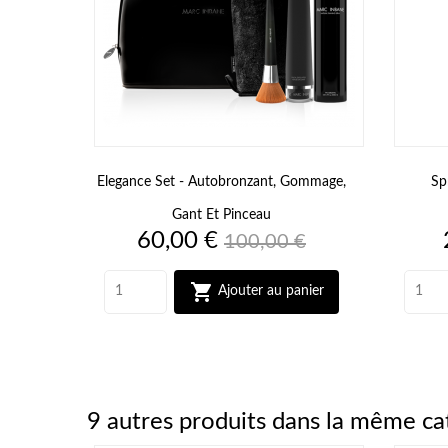
Elegance Set - Autobronzant, Gommage,
Sp
Gant Et Pinceau
Prix
Prix
60,00 €
100,00 €
de
base

Ajouter au panier
9 autres produits dans la même ca