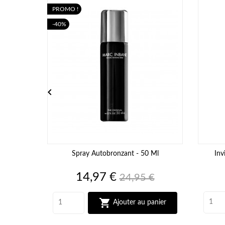
PROMO !
-40%

Spray Autobronzant - 50 Ml
Inv
Prix
Prix
14,97 €
24,95 €
de
base

Ajouter au panier