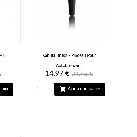
Ml
Kabuki Brush - Pinceau Pour
P
Autobronzant
Prix
Prix
14,97 €
€
24,95 €
de
base

anier
Ajouter au panier