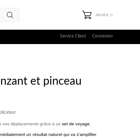
PANIER: 0
Service Client
Connexion
onzant et pinceau
plicateur
 vos déplacements grâce à ce
set de voyage.
immédiatement
un résultat
naturel
qui va s'amplifier