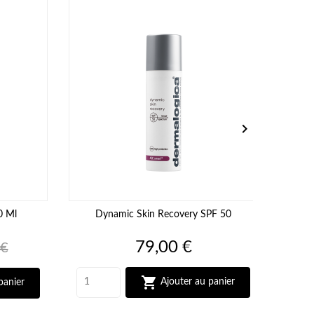
PROMO
-40%

0 Ml
Dynamic Skin Recovery SPF 50
Prix
79,00 €
 €

Ajouter au panier
panier