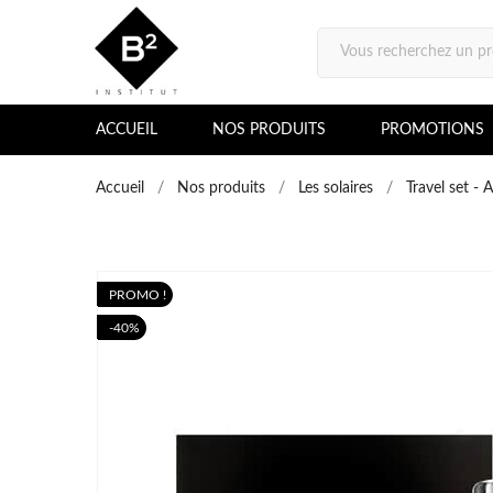
ACCUEIL
NOS PRODUITS
PROMOTIONS
Accueil
Nos produits
Les solaires
Travel set -
PROMO !
PROMO !
40%
-40%