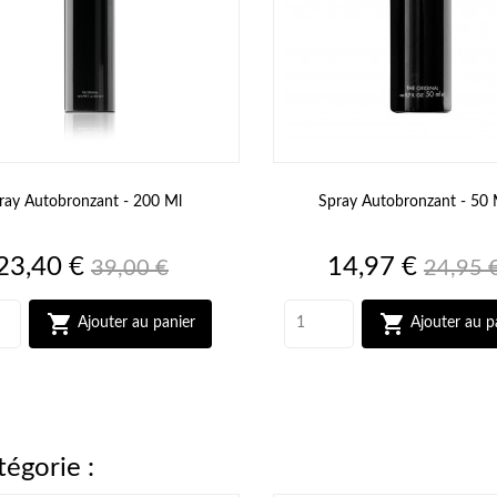
ray Autobronzant - 200 Ml
Spray Autobronzant - 50 
Prix
Prix
Prix
Prix
23,40 €
14,97 €
39,00 €
24,95 
de
de
base
base


Ajouter au panier
Ajouter au p
tégorie :